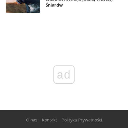
Śniardw
ad
O nas
Kontakt
Polityka Prywatności