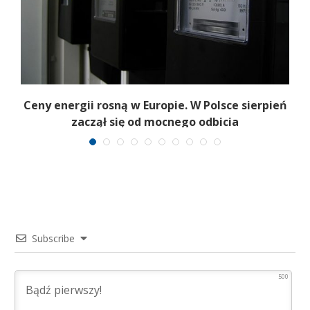
Ceny energii rosną w Europie. W Polsce sierpień
K
zaczął się od mocnego odbicia
Subscribe
500