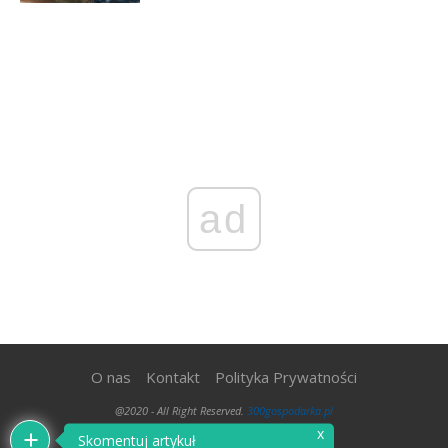
ad
O nas
Kontakt
Polityka Prywatności
@2020 - All Right Reserved.
300gospodarka.pl
x
Skomentuj artykuł