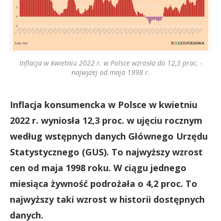
Inflacja w kwietniu 2022 r. w Polsce wzrosła do 12,3 proc. -
najwyżej od maja 1998 r.
Inflacja konsumencka w Polsce w kwietniu
2022 r. wyniosła 12,3 proc. w ujęciu rocznym
według wstępnych danych Głównego Urzędu
Statystycznego (GUS). To najwyższy wzrost
cen od maja 1998 roku. W ciągu jednego
miesiąca żywność podrożała o 4,2 proc. To
najwyższy taki wzrost w historii dostępnych
danych.