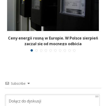
Ceny energii rosną w Europie. W Polsce sierpień
K
zaczął się od mocnego odbicia
Subscribe
500