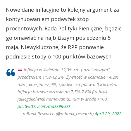
Nowe dane inflacyjne to kolejny argument za
kontynuowaniem podwyżek stóp
procentowych. Rada Polityki Pieniężnej będzie
go omawiać na najbliższym posiedzeniu 5
maja. Niewykluczone, że RPP ponownie
podniesie stopy o 100 punktów bazowych.
Inflacja w kwietniu 12,3% r/r, poza "naszym"
przedziałem 11,8-12,2%. Żywność w kosmosie +4,2%
m/m, energia +2,4%, spadek cen paliw o 0,8% m/m.
Inflacja bazowa wzrosła do 7,5%-7,6% (tu brak
jakiegokolwiek hamowania). RPP w środę +100.
pic.twitter.com/mdkx9IEkSI
— mBank Research (@mbank_research)
April 29, 2022