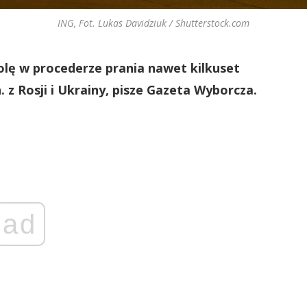
ING, Fot. Lukas Davidziuk / Shutterstock.com
olę w procederze prania nawet kilkuset
z Rosji i Ukrainy, pisze Gazeta Wyborcza.
ad