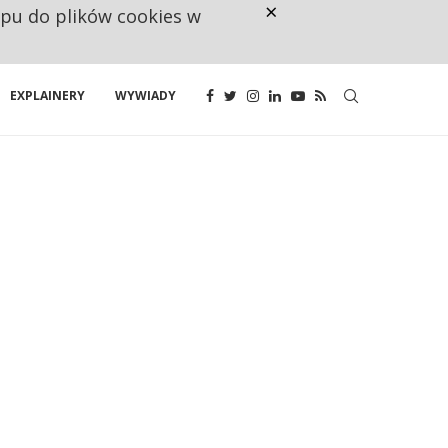
×
ępu do plików cookies w
CO TRZECIĄ ZŁOTÓWKĘ Z EMER
EXPLAINERY
WYWIADY