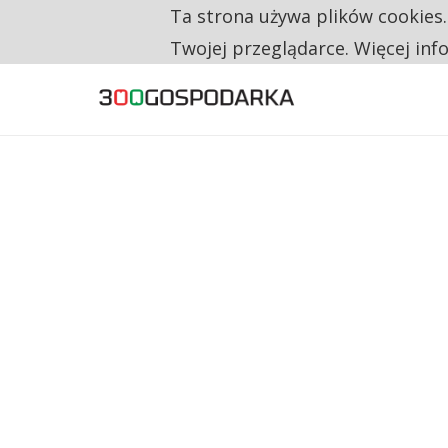
Ta strona używa plików cookies
TYLKO U NAS
RESTRYKCJE CHIN UDERZAJĄ W EUROPEJSKI
Twojej przeglądarce. Więcej inf