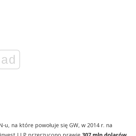
ad
-u, na które powołuje się GW, w 2014 r. na
oinvest LLP przerzucono prawie
307 mln dolarów