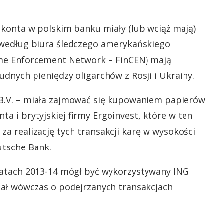
 konta w polskim banku miały (lub wciąż mają)
e według biura śledczego amerykańskiego
ime Enforcement Network – FinCEN) mają
dnych pieniędzy oligarchów z Rosji i Ukrainy.
e B.V. – miała zajmować się kupowaniem papierów
ta i brytyjskiej firmy Ergoinvest, które w ten
 za realizację tych transakcji karę w wysokości
utsche Bank.
atach 2013-14 mógł być wykorzystywany ING
gał wówczas o podejrzanych transakcjach