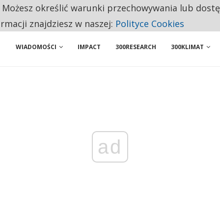
. Możesz określić warunki przechowywania lub dost
 PRZEMYSŁ. NA LIŚCIE SĄ DWA PODMIOTY Z POLSKI
ormacji znajdziesz w naszej:
Polityce Cookies
WIADOMOŚCI
IMPACT
300RESEARCH
300KLIMAT
ad