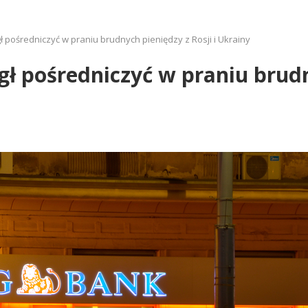
 pośredniczyć w praniu brudnych pieniędzy z Rosji i Ukrainy
ł pośredniczyć w praniu brudny