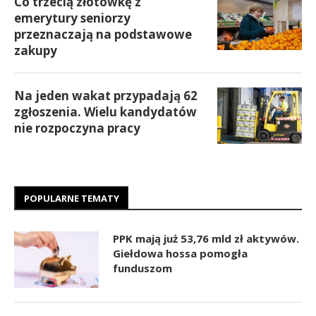
Co trzecią złotówkę z
emerytury seniorzy
przeznaczają na podstawowe
zakupy
Na jeden wakat przypadają 62
zgłoszenia. Wielu kandydatów
nie rozpoczyna pracy
POPULARNE TEMATY
PPK mają już 53,76 mld zł aktywów.
Giełdowa hossa pomogła
funduszom