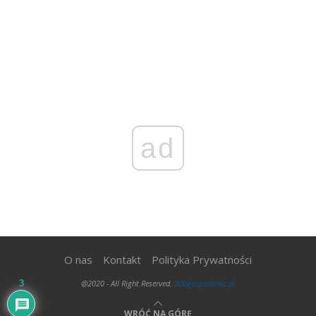
ad
O nas
Kontakt
Polityka Prywatności
3
@2020 - All Right Reserved.
300gospodarka.pl
WRÓĆ NA GÓRĘ