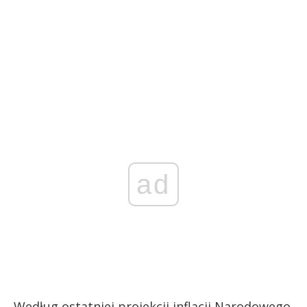
ad
Według ostatniej projekcji inflacji Narodowego