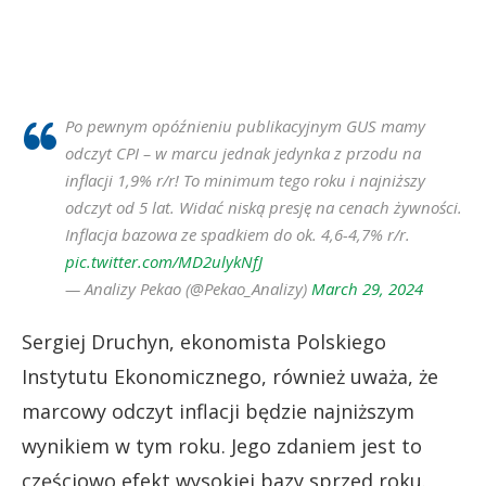
Po pewnym opóźnieniu publikacyjnym GUS mamy
odczyt CPI – w marcu jednak jedynka z przodu na
inflacji 1,9% r/r! To minimum tego roku i najniższy
odczyt od 5 lat. Widać niską presję na cenach żywności.
Inflacja bazowa ze spadkiem do ok. 4,6-4,7% r/r.
pic.twitter.com/MD2ulykNfJ
— Analizy Pekao (@Pekao_Analizy)
March 29, 2024
Sergiej Druchyn, ekonomista Polskiego
Instytutu Ekonomicznego, również uważa, że
marcowy odczyt inflacji będzie najniższym
wynikiem w tym roku. Jego zdaniem jest to
częściowo efekt wysokiej bazy sprzed roku.