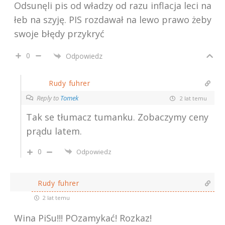
Odsunęli pis od władzy od razu inflacja leci na
łeb na szyję. PIS rozdawał na lewo prawo żeby
swoje błędy przykryć
0
Odpowiedz
Rudy fuhrer
Reply to
Tomek
2 lat temu
Tak se tłumacz tumanku. Zobaczymy ceny
prądu latem.
0
Odpowiedz
Rudy fuhrer
2 lat temu
Wina PiSu!!! POzamykać! Rozkaz!