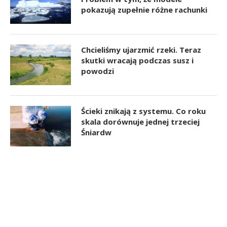
pokazują zupełnie różne rachunki
Chcieliśmy ujarzmić rzeki. Teraz
skutki wracają podczas susz i
powodzi
Ścieki znikają z systemu. Co roku
skala dorównuje jednej trzeciej
Śniardw