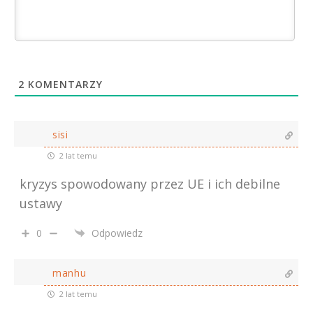
2
KOMENTARZY
sisi
2 lat temu
kryzys spowodowany przez UE i ich debilne
ustawy
0
Odpowiedz
manhu
2 lat temu