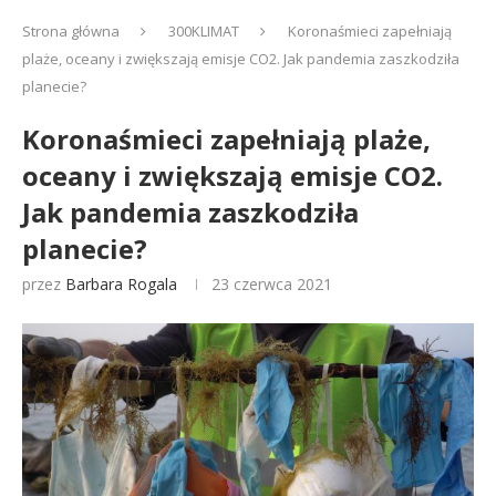
Strona główna
300KLIMAT
Koronaśmieci zapełniają
plaże, oceany i zwiększają emisje CO2. Jak pandemia zaszkodziła
planecie?
Koronaśmieci zapełniają plaże,
oceany i zwiększają emisje CO2.
Jak pandemia zaszkodziła
planecie?
przez
Barbara Rogala
23 czerwca 2021