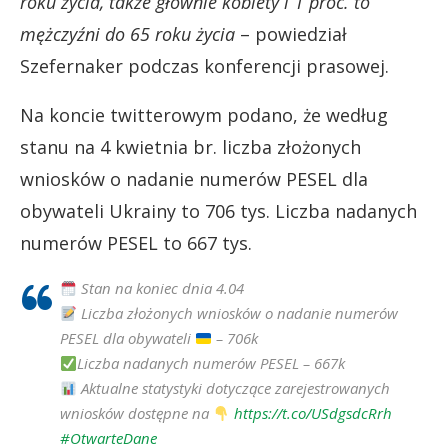
roku życia, także głównie kobiety i 1 proc. to
mężczyźni do 65 roku życia
– powiedział
Szefernaker podczas konferencji prasowej.
Na koncie twitterowym podano, że według
stanu na 4 kwietnia br. liczba złożonych
wniosków o nadanie numerów PESEL dla
obywateli Ukrainy to 706 tys. Liczba nadanych
numerów PESEL to 667 tys.
Stan na koniec dnia 4.04
Liczba złożonych wniosków o nadanie numerów
PESEL dla obywateli
– 706k
Liczba nadanych numerów PESEL – 667k
Aktualne statystyki dotyczące zarejestrowanych
wniosków dostępne na
https://t.co/USdgsdcRrh
#OtwarteDane