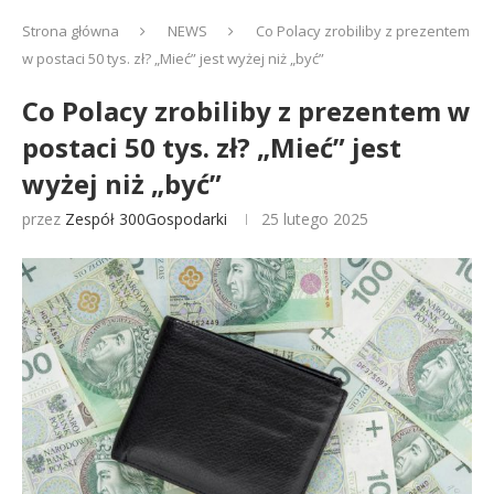
Strona główna
NEWS
Co Polacy zrobiliby z prezentem
w postaci 50 tys. zł? „Mieć” jest wyżej niż „być”
Co Polacy zrobiliby z prezentem w
postaci 50 tys. zł? „Mieć” jest
wyżej niż „być”
przez
Zespół 300Gospodarki
25 lutego 2025