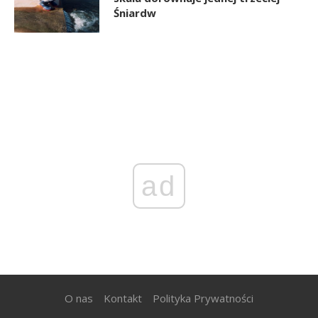
Śniardw
ad
O nas
Kontakt
Polityka Prywatności