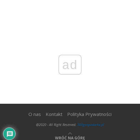
ad
O nas
Kontakt
Polityka Prywatności
@2020 - All Right Reserved.
300gospodarka.pl
WRÓĆ NA GÓRĘ