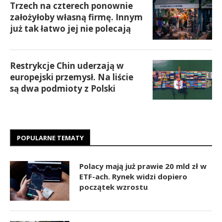
Trzech na czterech ponownie
założyłoby własną firmę. Innym
już tak łatwo jej nie polecają
Restrykcje Chin uderzają w
europejski przemysł. Na liście
są dwa podmioty z Polski
POPULARNE TEMATY
Polacy mają już prawie 20 mld zł w
ETF-ach. Rynek widzi dopiero
początek wzrostu