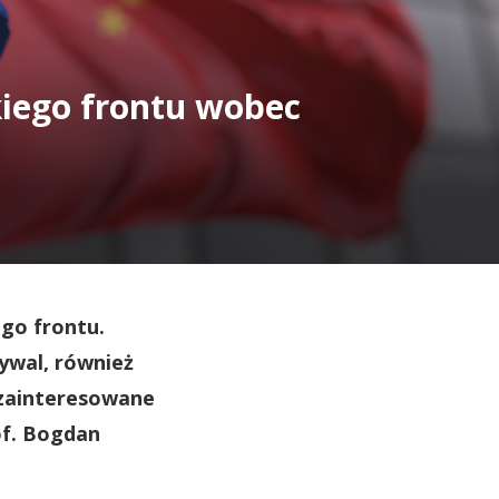
kiego frontu wobec
go frontu.
ywal, również
ą zainteresowane
of. Bogdan