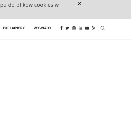
×
ępu do plików cookies w
NA JEDEN WAKAT PRZYPADAJĄ 
EXPLAINERY
WYWIADY