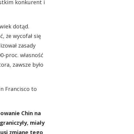
stkim konkurent i
lwiek dotąd.
, że wycofał się
alizował zasady
00-proc. własność
tora, zawsze było
n Francisco to
towanie Chin na
graniczyły, miały
musi zmianę tego