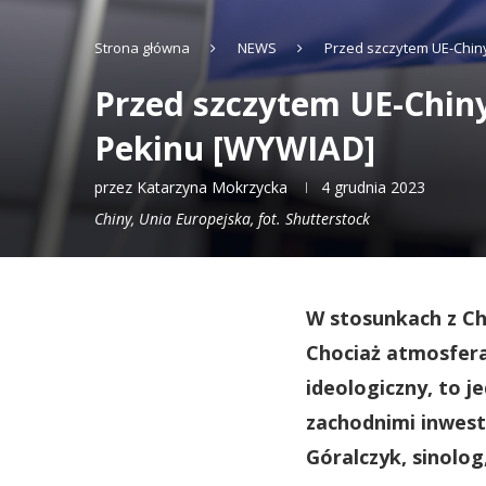
Strona główna
NEWS
Przed szczytem UE-Chin
Przed szczytem UE-Chin
Pekinu [WYWIAD]
przez
Katarzyna Mokrzycka
4 grudnia 2023
Chiny, Unia Europejska, fot. Shutterstock
W stosunkach z Ch
Chociaż atmosfera
ideologiczny, to j
zachodnimi inwest
Góralczyk, sinolo