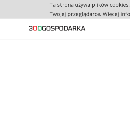
Ta strona używa plików cookies
TYLKO U NAS
CO TRZECIĄ ZŁOTÓWKĘ Z EMERYTURY SE
Twojej przeglądarce. Więcej inf