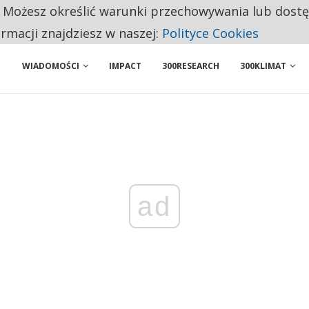
. Możesz określić warunki przechowywania lub dost
NIORZY PRZEZNACZAJĄ NA PODSTAWOWE ZAKUPY
ormacji znajdziesz w naszej:
Polityce Cookies
WIADOMOŚCI
IMPACT
300RESEARCH
300KLIMAT
ad