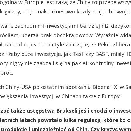
ogólna w Europie jest taka, że Chiny to przede wszy
logiczny, to jednak biznesowo każdy kraj robi swoje.
owane zachodnimi inwestycjami bardziej niż kiedyko
óciłem, uderza brak obcokrajowców. Wyraźnie widać
ał zachodni. Jest to na tyle znaczące, że Pekin zliber
ił żeby duże inwestycje, jak Tesli czy BASF, miały 1
ory nigdy nie zgadzali się na pakiet kontrolny inwes
 proc.
h Chiny-USA po ostatnim spotkaniu Bidena i Xi w Sa
zwiększenia inwestycji w Chinach także z Europy.
zać także ustępstwa Brukseli jeśli chodzi o inwes
tatnich latach powstało kilka regulacji, które to o
produkcję i uniezależniać od Chin. Czy kryzys wy