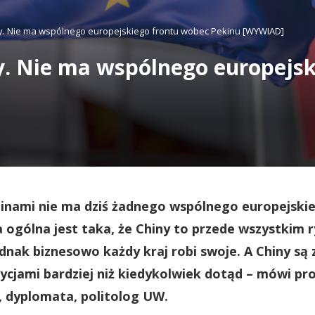
y. Nie ma wspólnego europejskiego frontu wobec Pekinu [WYWIAD]
y. Nie ma wspólnego europejs
inami nie ma dziś żadnego wspólnego europejskie
 ogólna jest taka, że Chiny to przede wszystkim r
ednak biznesowo każdy kraj robi swoje. A Chiny s
ycjami bardziej niż kiedykolwiek dotąd – mówi pr
g, dyplomata, politolog UW.