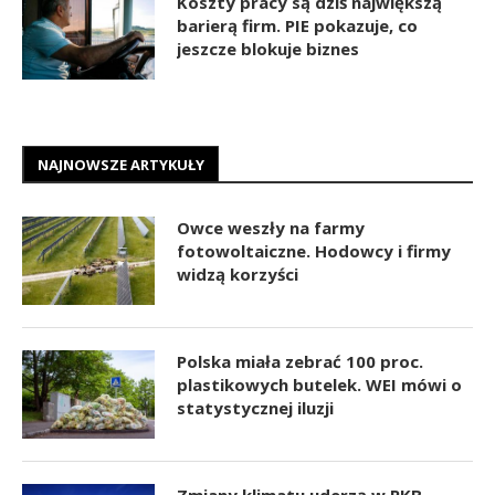
Koszty pracy są dziś największą
barierą firm. PIE pokazuje, co
jeszcze blokuje biznes
NAJNOWSZE ARTYKUŁY
Owce weszły na farmy
fotowoltaiczne. Hodowcy i firmy
widzą korzyści
Polska miała zebrać 100 proc.
plastikowych butelek. WEI mówi o
statystycznej iluzji
Zmiany klimatu uderzą w PKB.