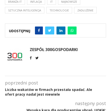
BRANŻA IT
INFLACJA
IT
NAJNOWSZE
SZTUCZNA INTELIGENCJA
TECHNOLOGIE
ZADŁUŻENIE
UDOSTĘPNIJ
ZESPÓŁ 300GOSPODARKI
poprzedni post
Liczba wakatów w firmach przestała spadać. Ale
ofert pracy nadal jest niewiele
następny post
Wysoka kara dla producentów ubrań. UOKiK: