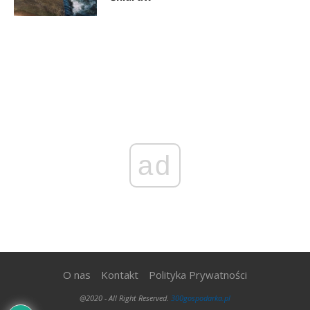
ad
O nas
Kontakt
Polityka Prywatności
@2020 - All Right Reserved.
300gospodarka.pl