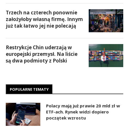
Trzech na czterech ponownie
założyłoby własną firmę. Innym
już tak łatwo jej nie polecają
Restrykcje Chin uderzają w
europejski przemysł. Na liście
są dwa podmioty z Polski
POPULARNE TEMATY
Polacy mają już prawie 20 mld zł w
ETF-ach. Rynek widzi dopiero
początek wzrostu