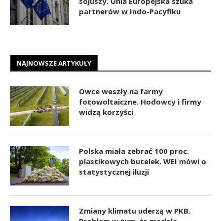
sojuszy. Unia Europejska szuka
partnerów w Indo-Pacyfiku
NAJNOWSZE ARTYKUŁY
Owce weszły na farmy
fotowoltaiczne. Hodowcy i firmy
widzą korzyści
Polska miała zebrać 100 proc.
plastikowych butelek. WEI mówi o
statystycznej iluzji
Zmiany klimatu uderzą w PKB.
Problem w tym, że modele