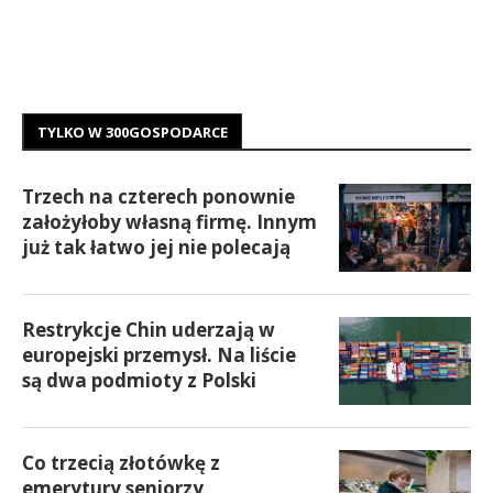
TYLKO W 300GOSPODARCE
Trzech na czterech ponownie
założyłoby własną firmę. Innym
już tak łatwo jej nie polecają
Restrykcje Chin uderzają w
europejski przemysł. Na liście
są dwa podmioty z Polski
Co trzecią złotówkę z
emerytury seniorzy