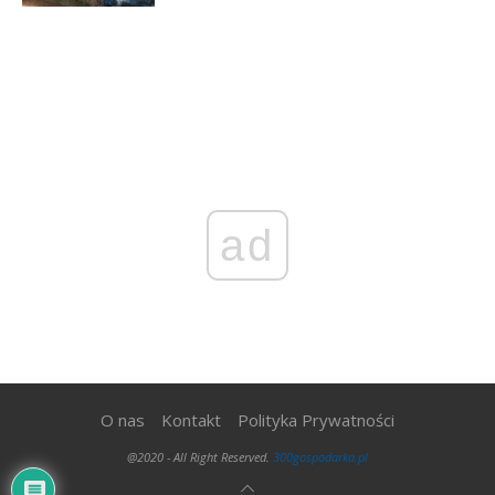
ad
O nas
Kontakt
Polityka Prywatności
@2020 - All Right Reserved.
300gospodarka.pl