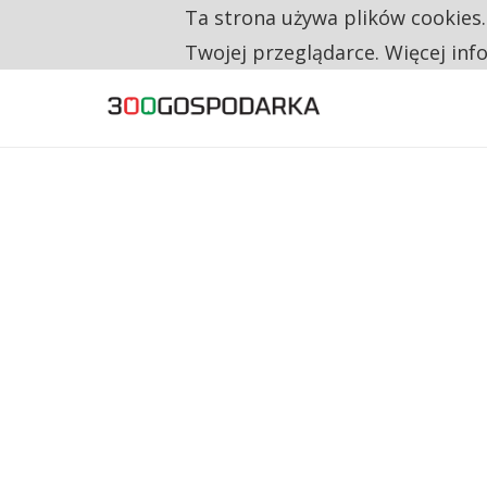
Ta strona używa plików cookies
TYLKO U NAS
RESTRYKCJE CHIN UDERZAJĄ W EUROPEJSKI
Twojej przeglądarce. Więcej inf