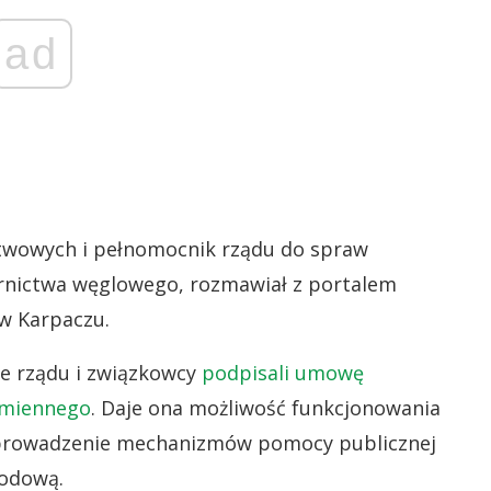
ad
twowych i pełnomocnik rządu do spraw
órnictwa węglowego, rozmawiał z portalem
w Karpaczu.
le rządu i związkowcy
podpisali umowę
amiennego
. Daje ona możliwość funkcjonowania
wprowadzenie mechanizmów pomocy publicznej
wodową.