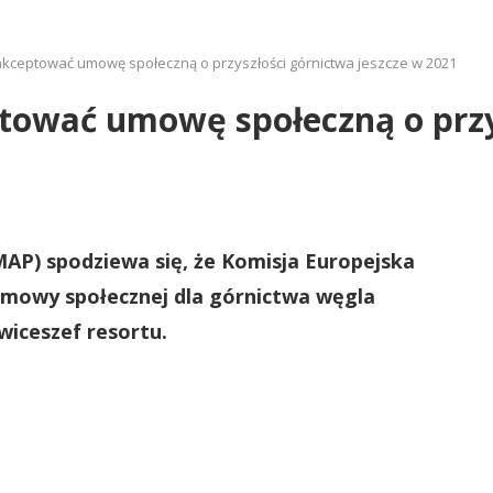
kceptować umowę społeczną o przyszłości górnictwa jeszcze w 2021
tować umowę społeczną o przy
P) spodziewa się, że Komisja Europejska
mowy społecznej dla górnictwa węgla
iceszef resortu.