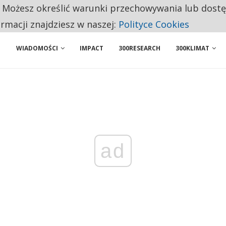
. Możesz określić warunki przechowywania lub dost
 PRZEMYSŁ. NA LIŚCIE SĄ DWA PODMIOTY Z POLSKI
ormacji znajdziesz w naszej:
Polityce Cookies
WIADOMOŚCI
IMPACT
300RESEARCH
300KLIMAT
ad