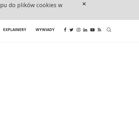
×
ępu do plików cookies w
CO TRZECIĄ ZŁOTÓWKĘ Z EMER
EXPLAINERY
WYWIADY