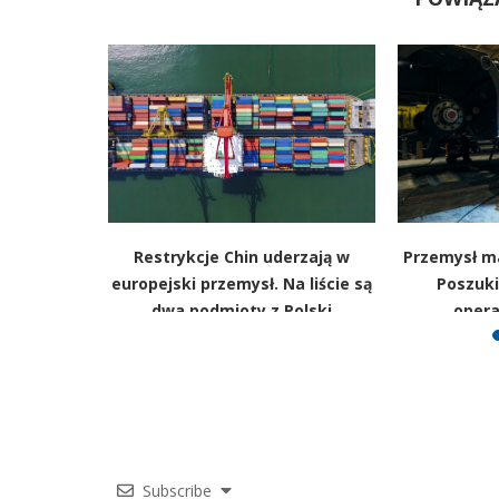
ie straszy
Restrykcje Chin uderzają w
Przemysł ma
nek paliw
europejski przemysł. Na liście są
Poszuki
okojny
dwa podmioty z Polski
oper
Subscribe