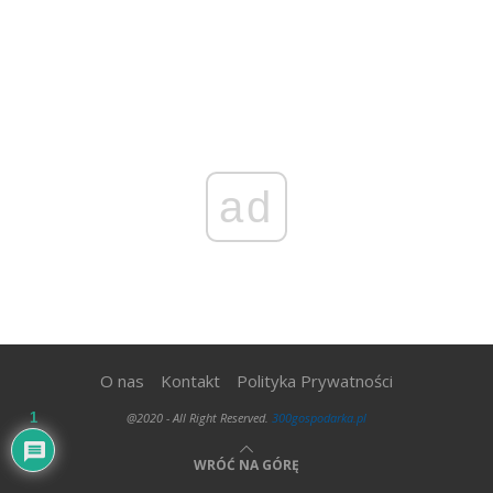
ad
O nas
Kontakt
Polityka Prywatności
@2020 - All Right Reserved.
300gospodarka.pl
1
WRÓĆ NA GÓRĘ