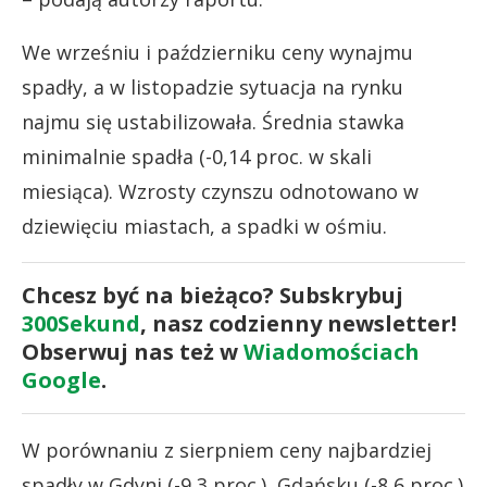
We wrześniu i październiku ceny wynajmu
spadły, a w listopadzie sytuacja na rynku
najmu się ustabilizowała. Średnia stawka
minimalnie spadła (-0,14 proc. w skali
miesiąca). Wzrosty czynszu odnotowano w
dziewięciu miastach, a spadki w ośmiu.
Chcesz być na bieżąco? Subskrybuj
300Sekund
, nasz codzienny newsletter!
Obserwuj nas też w
Wiadomościach
Google
.
W porównaniu z sierpniem ceny najbardziej
spadły w Gdyni (-9,3 proc.), Gdańsku (-8,6 proc.)