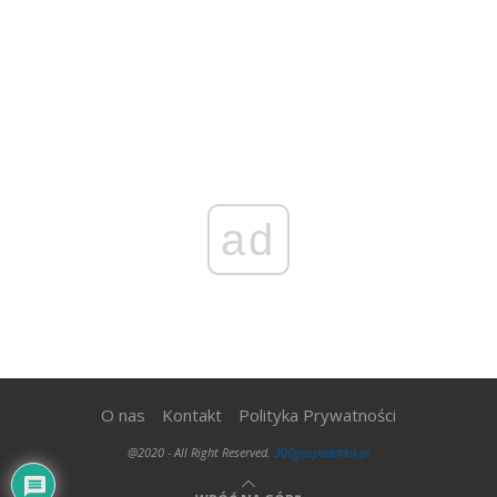
ad
O nas
Kontakt
Polityka Prywatności
@2020 - All Right Reserved.
300gospodarka.pl