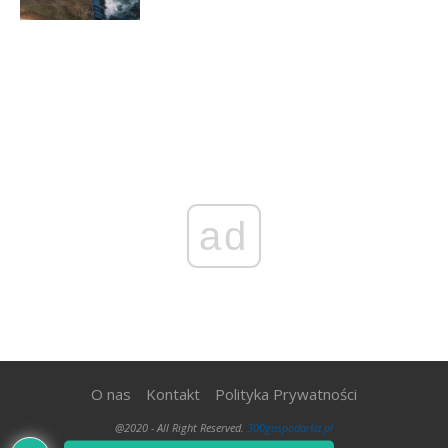
ad
O nas
Kontakt
Polityka Prywatności
@2020 - All Right Reserved.
300gospodarka.pl