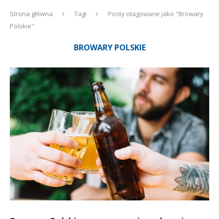
Strona główna
Tagi
Posty otagowane jako "Browary
Polskie"
BROWARY POLSKIE