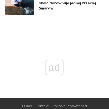
skala dorównuje jednej trzeciej
Śniardw
ad
O nas
Kontakt
Polityka Prywatności