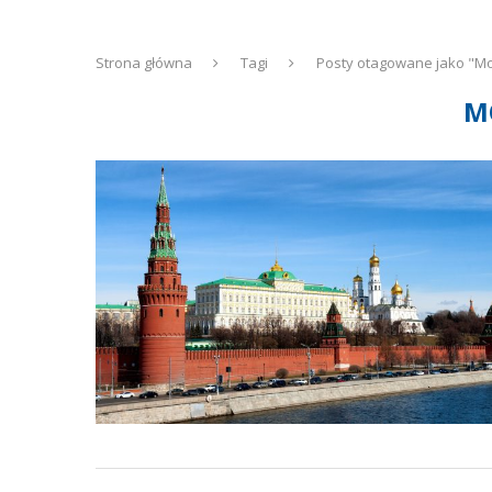
Strona główna
Tagi
Posty otagowane jako "M
M