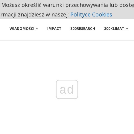
. Możesz określić warunki przechowywania lub dost
 PRZEMYSŁ. NA LIŚCIE SĄ DWA PODMIOTY Z POLSKI
ormacji znajdziesz w naszej:
Polityce Cookies
WIADOMOŚCI
IMPACT
300RESEARCH
300KLIMAT
ad