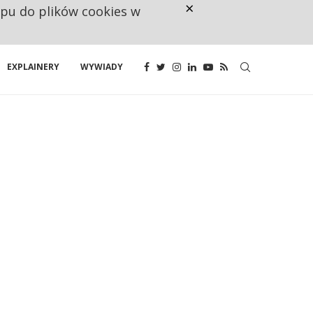
×
ępu do plików cookies w
CO TRZECIĄ ZŁOTÓWKĘ Z EMER
EXPLAINERY
WYWIADY