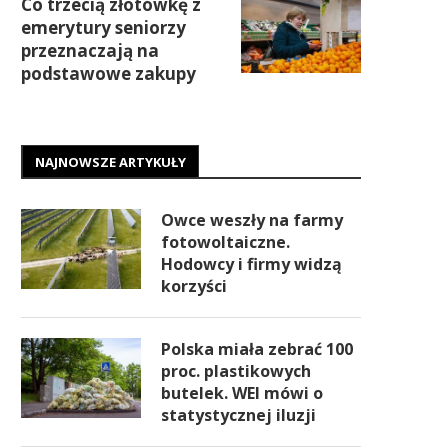
Co trzecią złotówkę z
emerytury seniorzy
przeznaczają na
podstawowe zakupy
NAJNOWSZE ARTYKUŁY
Owce weszły na farmy
fotowoltaiczne.
Hodowcy i firmy widzą
korzyści
Polska miała zebrać 100
proc. plastikowych
butelek. WEI mówi o
statystycznej iluzji