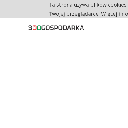
Ta strona używa plików cookies
TYLKO U NAS
RESTRYKCJE CHIN UDERZAJĄ W EUROPEJSKI
Twojej przeglądarce. Więcej inf