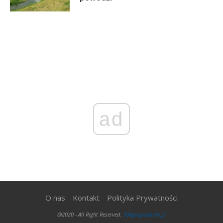
ad
O nas
Kontakt
Polityka Prywatności
@2020 - All Right Reserved.
300gospodarka.pl