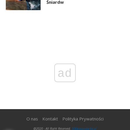
Śniardw
ad
O nas
Kontakt
Polityka Prywatności
@2020 - All Right Reserved.
300gospodarka.pl