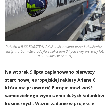
Rakieta ILR-33 BURSZTYN 2K skonstruowana przez Łukasiewicz –
Instytutu Lotnictwa odbyła z sukcesem 3 lipca swój pierwszy lot.
(Fot. Łukasiewicz-ILOT)
Na wtorek 9 lipca zaplanowano pierwszy
start nowej europejskiej rakiety Ariane 6,
która ma przywrócić Europie możliwość
samodzielnego wynoszenia dużych ładunków
kosmicznych. Ważne zadanie w projekcie