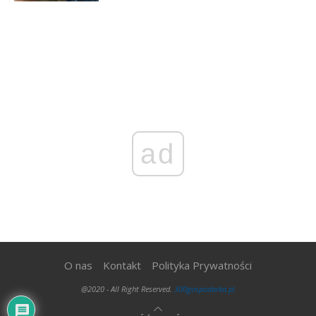
ad
O nas
Kontakt
Polityka Prywatności
@2020 - All Right Reserved.
300gospodarka.pl