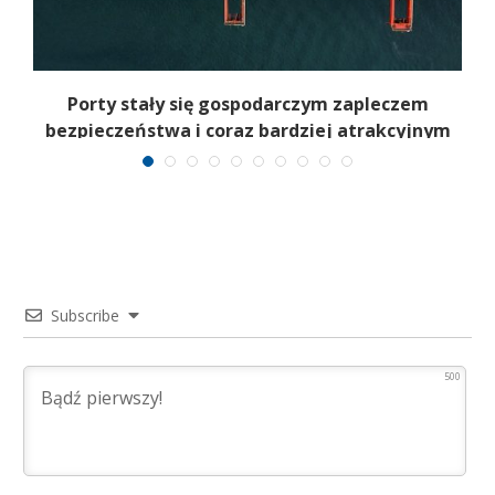
Porty stały się gospodarczym zapleczem
I
bezpieczeństwa i coraz bardziej atrakcyjnym
celem
Subscribe
500