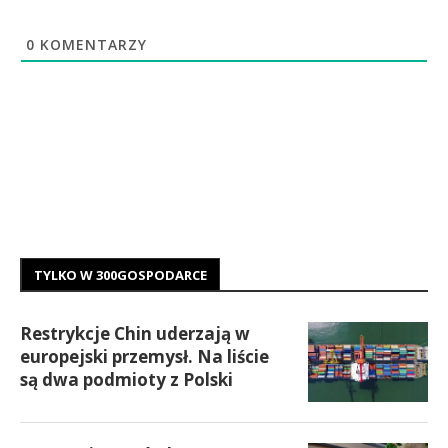
0
KOMENTARZY
TYLKO W 300GOSPODARCE
Restrykcje Chin uderzają w
europejski przemysł. Na liście
są dwa podmioty z Polski