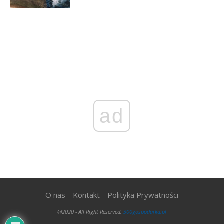
ad
O nas
Kontakt
Polityka Prywatności
@2020 - All Right Reserved.
300gospodarka.pl