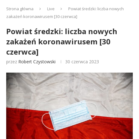
Strona główna
Live
Powiat średzki: liczba nowych
zakażeń koronawirusem [30 czerwca]
Powiat średzki: liczba nowych
zakażeń koronawirusem [30
czerwca]
przez
Robert Czystowski
30 czerwca 2023