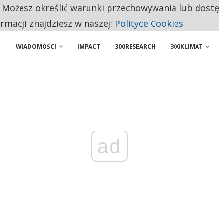
. Możesz określić warunki przechowywania lub dost
NIORZY PRZEZNACZAJĄ NA PODSTAWOWE ZAKUPY
ormacji znajdziesz w naszej:
Polityce Cookies
WIADOMOŚCI
IMPACT
300RESEARCH
300KLIMAT
ad