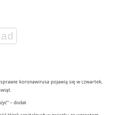
ad
 sprawie koronawirusa pojawią się w czwartek,
wiąt.
użyć”
– dodał.