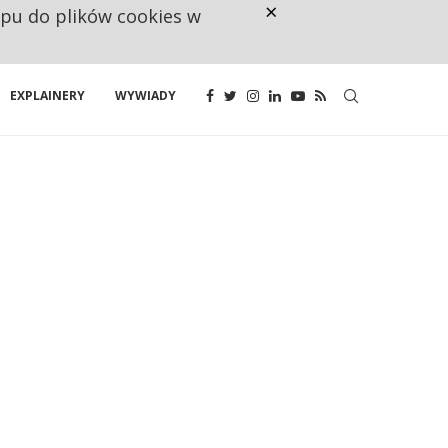
×
ępu do plików cookies w
NA JEDEN WAKAT PRZYPADAJĄ 
EXPLAINERY
WYWIADY