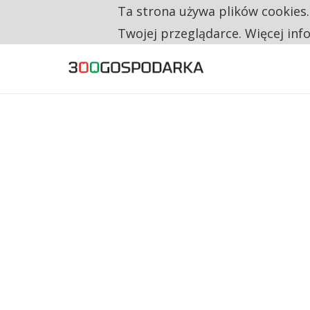
Ta strona używa plików cookies
TYLKO U NAS
CO TRZECIĄ ZŁOTÓWKĘ Z EMERYTURY SE
Twojej przeglądarce. Więcej inf