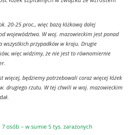
ość łóżek szpitalnych w związku ze wzrostem
ok. 20-25 proc., więc bazą łóżkową dalej
e od województwa. W woj. mazowieckim jest ponad
a wszystkich przypadków w kraju. Drugie
ów, więc widzimy, że nie jest to równomiernie
er.
t więcej, będziemy potrzebowali coraz więcej łóżek
w. drugiego rzutu. W tej chwili w woj. mazowieckim
dał.
 7 osób – w sumie 5 tys. zarażonych