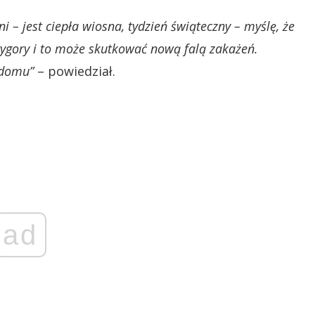
ni – jest ciepła wiosna, tydzień świąteczny – myślę, że
 rygory i to może skutkować nową falą zakażeń.
 domu”
– powiedział.
ad