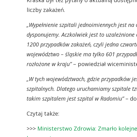
Kraska był też pytany o aktualną dostępn
liczby zakażeń.
„Wypełnienie szpitali jednoimiennych jest na 
dysponujemy. Aczkolwiek jest to uzależnion
1200 przypadków zakażeń, czyli jedna czwart
województwo – śląskie ma tylko 601 przypadk
rozłożone w kraju”
– powiedział wiceminist
„W tych województwach, gdzie przypadków jes
szpitalnych. Dlatego uruchamiamy szpitale tz
takim szpitalem jest szpital w Radomiu”
– do
Czytaj także:
>>>
Ministerstwo Zdrowia: Zmarło kolejne