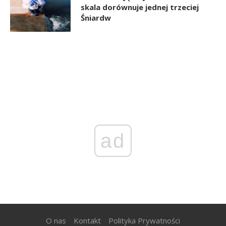
skala dorównuje jednej trzeciej
Śniardw
ad
O nas
Kontakt
Polityka Prywatności