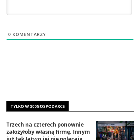
0
KOMENTARZY
TYLKO W 300GOSPODARCE
Trzech na czterech ponownie
założyłoby własną firmę. Innym
już tak łatwo jej nie polecają