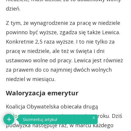
dzień.
Z tym, że wynagrodzenie za pracę w niedziele
powinno być wyższe, zgadza się także Lewica.
Konkretnie 2,5 raza wyższe. I to nie tylko za
pracę w niedziele, ale też w święta i dni
ustawowo wolne od pracy. Lewica jest również
za prawem do co najmniej dwóch wolnych
niedziel w miesiącu.
Waloryzacja emerytur
Koalicja Obywatelska obiecała drugą
waloryzację emerytur
i rent w ciągu roku. Dziś
x
Skomentuj artykuł
podwyżka następuje raz, w marcu każdego