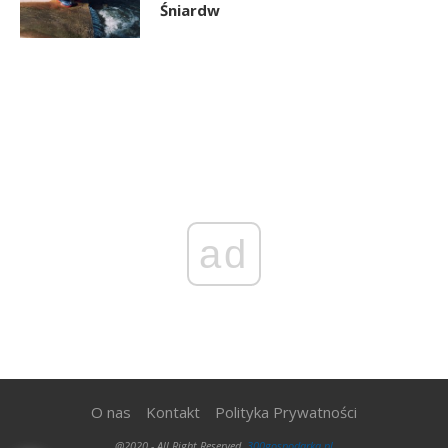
Śniardw
ad
O nas
Kontakt
Polityka Prywatności
@2020 - All Right Reserved.
300gospodarka.pl