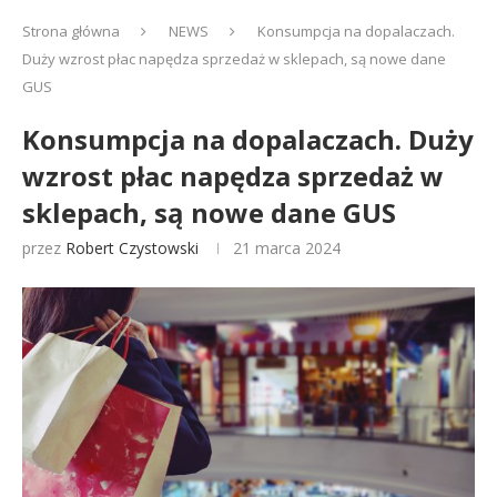
Strona główna
NEWS
Konsumpcja na dopalaczach.
Duży wzrost płac napędza sprzedaż w sklepach, są nowe dane
GUS
Konsumpcja na dopalaczach. Duży
wzrost płac napędza sprzedaż w
sklepach, są nowe dane GUS
przez
Robert Czystowski
21 marca 2024