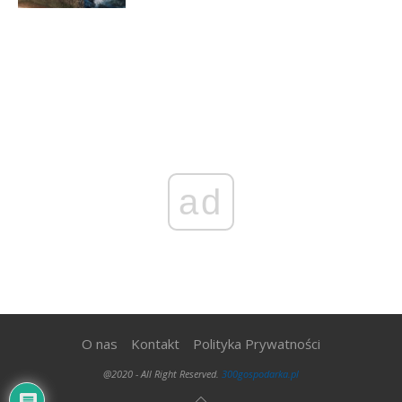
ad
O nas
Kontakt
Polityka Prywatności
@2020 - All Right Reserved.
300gospodarka.pl