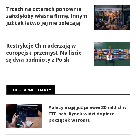
Trzech na czterech ponownie
założyłoby własną firmę. Innym
już tak łatwo jej nie polecają
Restrykcje Chin uderzają w
europejski przemysł. Na liście
są dwa podmioty z Polski
POPULARNE TEMATY
Polacy mają już prawie 20 mld zł w
ETF-ach. Rynek widzi dopiero
początek wzrostu