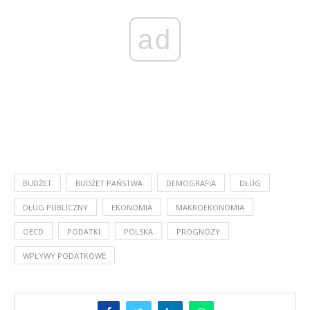
ad
BUDŻET
BUDŻET PAŃSTWA
DEMOGRAFIA
DŁUG
DŁUG PUBLICZNY
EKONOMIA
MAKROEKONOMIA
OECD
PODATKI
POLSKA
PROGNOZY
WPŁYWY PODATKOWE