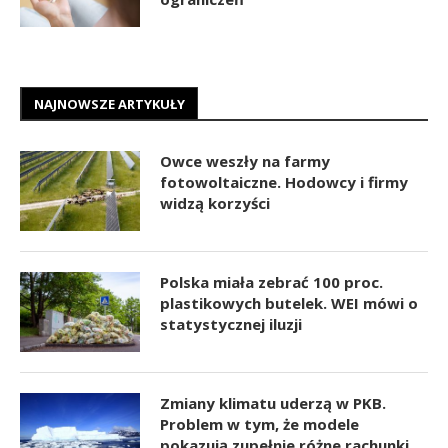
NAJNOWSZE ARTYKUŁY
Owce weszły na farmy
fotowoltaiczne. Hodowcy i firmy
widzą korzyści
Polska miała zebrać 100 proc.
plastikowych butelek. WEI mówi o
statystycznej iluzji
Zmiany klimatu uderzą w PKB.
Problem w tym, że modele
pokazują zupełnie różne rachunki