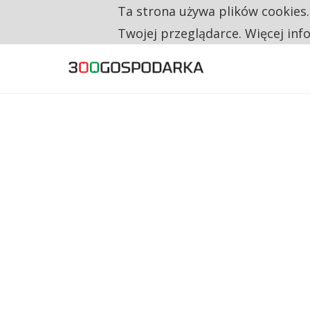
Ta strona używa plików cookies
TYLKO U NAS
RESTRYKCJE CHIN UDERZAJĄ W EUROPEJSKI
Twojej przeglądarce. Więcej inf