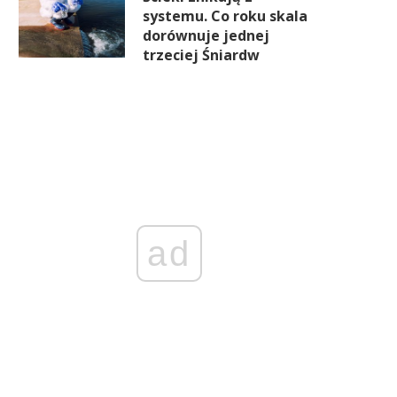
systemu. Co roku skala
dorównuje jednej
trzeciej Śniardw
ad
niej fuzji i przejęć na polskim
Tusk: Projekt reaktorów SM
rynku. Ale ma być lepiej
szkodą dla państwa. „Prezy
nie otrzymał tych informac