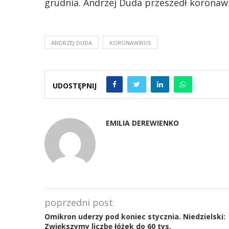
grudnia. Andrzej Duda przeszedł koronawi
ANDRZEJ DUDA
KORONAWIRUS
UDOSTĘPNIJ
EMILIA DEREWIENKO
poprzedni post
Omikron uderzy pod koniec stycznia. Niedzielski:
Zwiększymy liczbę łóżek do 60 tys.