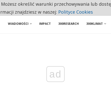
. Możesz określić warunki przechowywania lub dost
 PRZEMYSŁ. NA LIŚCIE SĄ DWA PODMIOTY Z POLSKI
ormacji znajdziesz w naszej:
Polityce Cookies
WIADOMOŚCI
IMPACT
300RESEARCH
300KLIMAT
ad