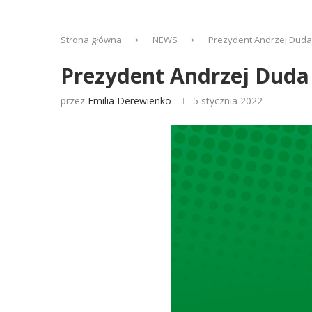
Strona główna
NEWS
Prezydent Andrzej Dud
Prezydent Andrzej Duda
przez
Emilia Derewienko
5 stycznia 2022