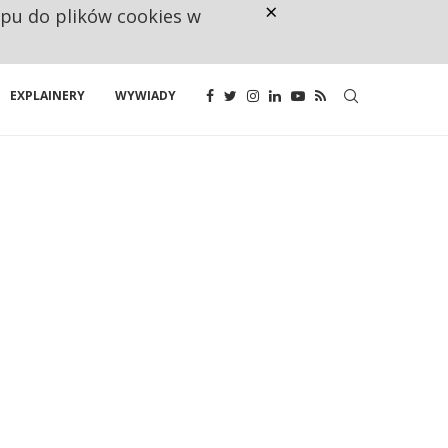
×
ępu do plików cookies w
CO TRZECIĄ ZŁOTÓWKĘ Z EMER
EXPLAINERY
WYWIADY