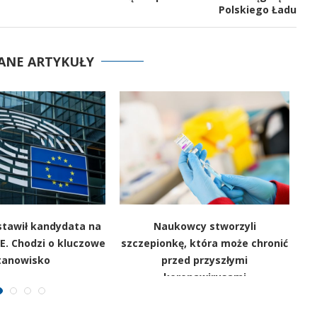
Polskiego Ładu
ANE ARTYKUŁY
stawił kandydata na
Naukowcy stworzyli
M
E. Chodzi o kluczowe
szczepionkę, która może chronić
tanowisko
przed przyszłymi
koronawirusami