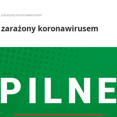
a zarażony koronawirusem
 zarażony koronawirusem