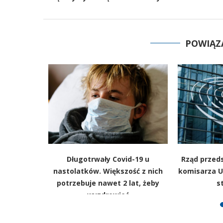
POWIĄZ
 Donalda
Długotrwały Covid-19 u
Rząd przed
zesa Rady
nastolatków. Większość z nich
komisarza U
IZACJA]
potrzebuje nawet 2 lat, żeby
s
wyzdrowieć