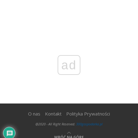
ad
O nas
Kontakt
Polityka Prywatności
@2020 - All Right Reserved.
300gospodarka.pl
WRÓĆ NA GÓRĘ