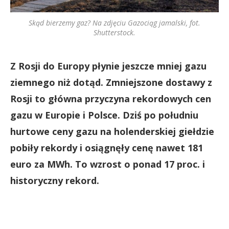
Skąd bierzemy gaz? Na zdjęciu Gazociąg jamalski, fot.
Shutterstock.
Z Rosji do Europy płynie jeszcze mniej gazu
ziemnego niż dotąd. Zmniejszone dostawy z
Rosji to główna przyczyna rekordowych cen
gazu w Europie i Polsce. Dziś po południu
hurtowe ceny gazu na holenderskiej giełdzie
pobiły rekordy i osiągnęły cenę nawet 181
euro za MWh. To wzrost o ponad 17 proc. i
historyczny rekord.