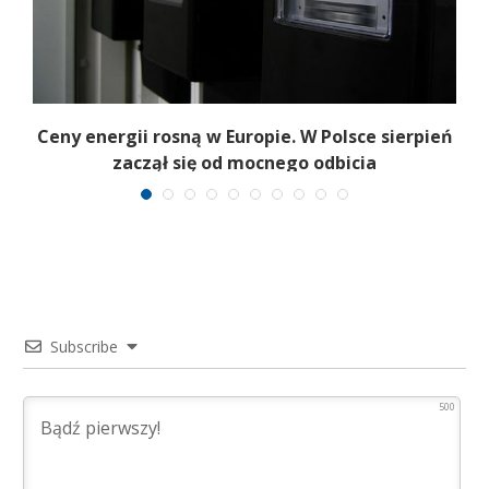
Ceny energii rosną w Europie. W Polsce sierpień
K
zaczął się od mocnego odbicia
Subscribe
500