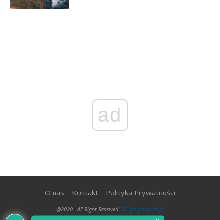
ad
O nas
Kontakt
Polityka Prywatności
@2020 - All Right Reserved.
300gospodarka.pl