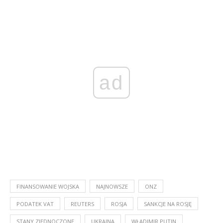
ad
FINANSOWANIE WOJSKA
NAJNOWSZE
ONZ
PODATEK VAT
REUTERS
ROSJA
SANKCJE NA ROSJĘ
STANY ZJEDNOCZONE
UKRAINA
WŁADIMIR PUTIN