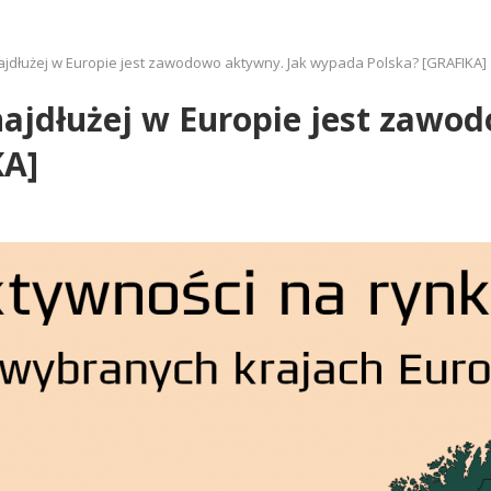
 najdłużej w Europie jest zawodowo aktywny. Jak wypada Polska? [GRAFIKA]
 najdłużej w Europie jest zawo
KA]