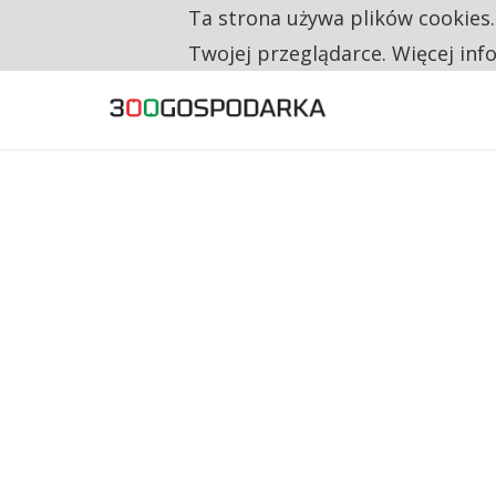
Ta strona używa plików cookies
TYLKO U NAS
CO TRZECIĄ ZŁOTÓWKĘ Z EMERYTURY SE
Twojej przeglądarce. Więcej inf