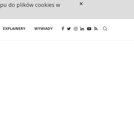
×
ępu do plików cookies w
NA JEDEN WAKAT PRZYPADAJĄ 
EXPLAINERY
WYWIADY