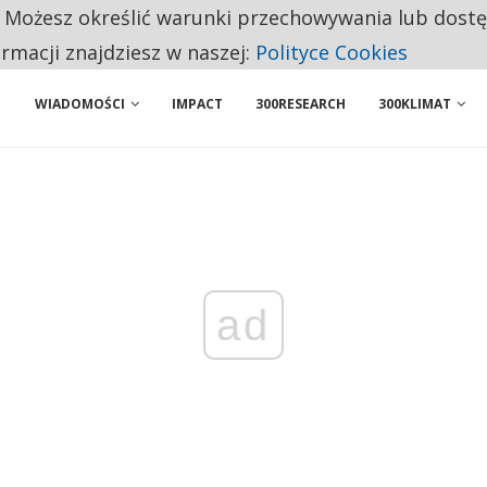
. Możesz określić warunki przechowywania lub dost
NIORZY PRZEZNACZAJĄ NA PODSTAWOWE ZAKUPY
ormacji znajdziesz w naszej:
Polityce Cookies
WIADOMOŚCI
IMPACT
300RESEARCH
300KLIMAT
ad