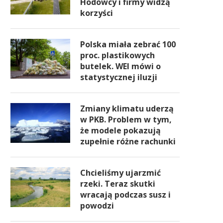
Hodowcy i firmy widzą
korzyści
Polska miała zebrać 100
proc. plastikowych
butelek. WEI mówi o
statystycznej iluzji
Zmiany klimatu uderzą
w PKB. Problem w tym,
że modele pokazują
zupełnie różne rachunki
Chcieliśmy ujarzmić
rzeki. Teraz skutki
wracają podczas susz i
powodzi