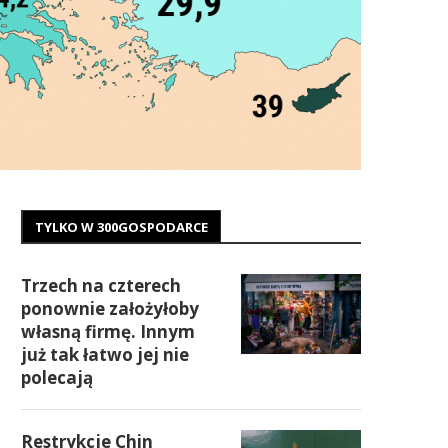
TYLKO W 300GOSPODARCE
Trzech na czterech
ponownie założyłoby
własną firmę. Innym
już tak łatwo jej nie
polecają
Restrykcje Chin