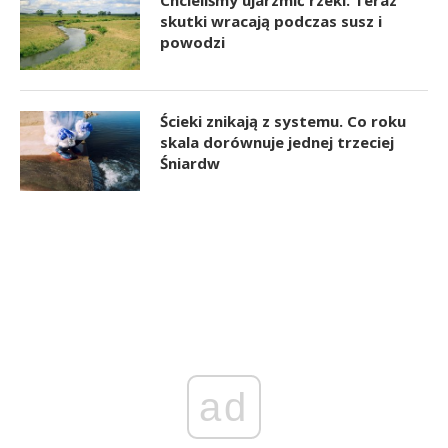
Chcieliśmy ujarzmić rzeki. Teraz
skutki wracają podczas susz i
powodzi
Ścieki znikają z systemu. Co roku
skala dorównuje jednej trzeciej
Śniardw
ad