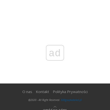
ad
O nas
Kontakt
Polityka Prywatności
@2020 - All Right Reserved.
300gospodarka.pl