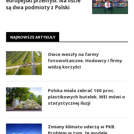
europejski przemysł. Na liście
są dwa podmioty z Polski
NAJNOWSZE ARTYKUŁY
Owce weszły na farmy
fotowoltaiczne. Hodowcy i firmy
widzą korzyści
Polska miała zebrać 100 proc.
plastikowych butelek. WEI mówi o
statystycznej iluzji
Zmiany klimatu uderzą w PKB.
Problem w tym, że modele