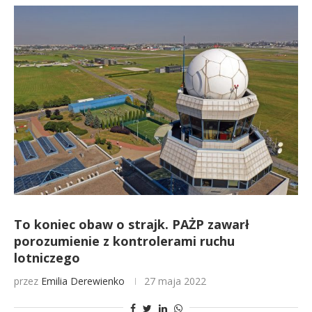
To koniec obaw o strajk. PAŻP zawarł
porozumienie z kontrolerami ruchu
lotniczego
przez
Emilia Derewienko
27 maja 2022