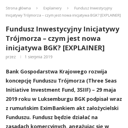
Strona główna
Explainery
Fundusz Inwestycyjny
Inicjatywy Trójmorza – czym jest nowa inicjatywa BGK? [EXPLAINER]
Fundusz Inwestycyjny Inicjatywy
Trójmorza – czym jest nowa
inicjatywa BGK? [EXPLAINER]
przez
1 sierpnia 2019
Bank Gospodarstwa Krajowego rozwija
koncepcję Funduszu Trójmorza (Three Seas
Initiative Investment Fund, 3SIIF) – 29 maja
2019 roku w Luksemburgu BGK podpisał wraz
z rumuńskim EximBankiem akt założycielski
Funduszu. Fundusz będzie działać na
zasadach komercyjnych, angażując się w