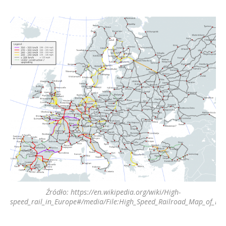
Źródło: https://en.wikipedia.org/wiki/High-
speed_rail_in_Europe#/media/File:High_Speed_Railroad_Map_of_Eur