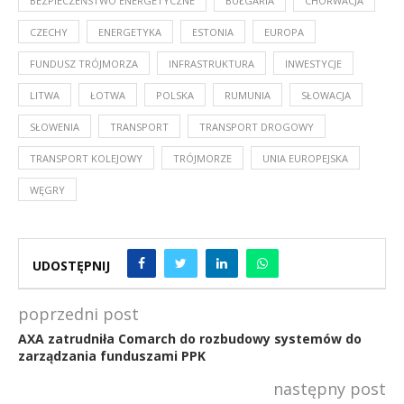
BEZPIECZEŃSTWO ENERGETYCZNE
BUŁGARIA
CHORWACJA
CZECHY
ENERGETYKA
ESTONIA
EUROPA
FUNDUSZ TRÓJMORZA
INFRASTRUKTURA
INWESTYCJE
LITWA
ŁOTWA
POLSKA
RUMUNIA
SŁOWACJA
SŁOWENIA
TRANSPORT
TRANSPORT DROGOWY
TRANSPORT KOLEJOWY
TRÓJMORZE
UNIA EUROPEJSKA
WĘGRY
UDOSTĘPNIJ
poprzedni post
AXA zatrudniła Comarch do rozbudowy systemów do
zarządzania funduszami PPK
następny post