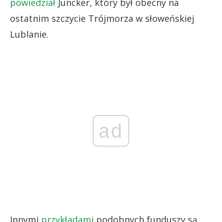
powiedział
Juncker, który był obecny na
ostatnim szczycie Trójmorza w słoweńskiej
Lublanie.
ad
Innymi
przykładami
podobnych funduszy są