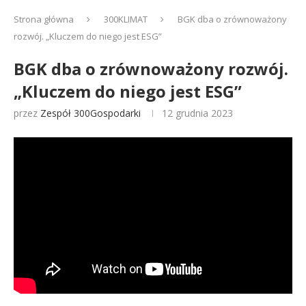
Strona główna
300KLIMAT
BGK dba o zrównoważony
rozwój. „Kluczem do niego jest ESG”
BGK dba o zrównoważony rozwój.
„Kluczem do niego jest ESG”
przez
Zespół 300Gospodarki
12 grudnia 2023