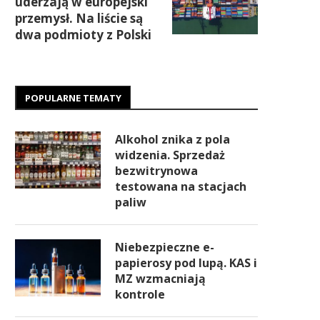
uderzają w europejski
przemysł. Na liście są
dwa podmioty z Polski
POPULARNE TEMATY
Alkohol znika z pola
widzenia. Sprzedaż
bezwitrynowa
testowana na stacjach
paliw
Niebezpieczne e-
papierosy pod lupą. KAS i
MZ wzmacniają
kontrole