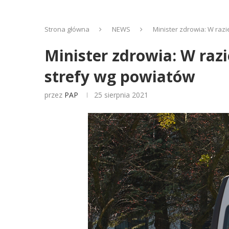
Strona główna
NEWS
Minister zdrowia: W raz
Minister zdrowia: W raz
strefy wg powiatów
przez
PAP
25 sierpnia 2021