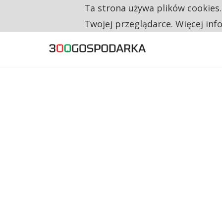
Ta strona używa plików cookies
TYLKO U NAS
RESTRYKCJE CHIN UDERZAJĄ W EUROPEJSKI
Twojej przeglądarce. Więcej inf