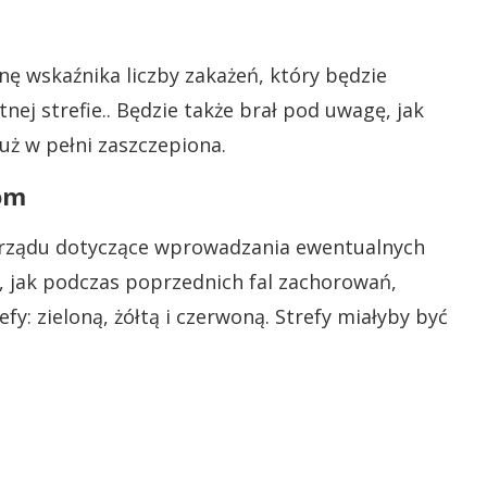
nę wskaźnika liczby zakażeń, który będzie
ej strefie.. Będzie także brał pod uwagę, jak
uż w pełni zaszczepiona.
om
y rządu dotyczące wprowadzania ewentualnych
k, jak podczas poprzednich fal zachorowań,
fy: zieloną, żółtą i czerwoną. Strefy miałyby być