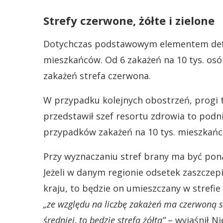
Strefy czerwone, żółte i zielone
Dotychczas podstawowym elementem defini
mieszkańców. Od 6 zakażeń na 10 tys. osó
zakażeń strefa czerwona.
W przypadku kolejnych obostrzeń, progi t
przedstawił szef resortu zdrowia to podnie
przypadków zakażeń na 10 tys. mieszkańcó
Przy wyznaczaniu stref brany ma być pon
Jeżeli w danym regionie odsetek zaszczepi
kraju, to będzie on umieszczany w strefie 
„ze względu na liczbę zakażeń ma czerwoną st
średniej, to będzie strefą żółtą”
– wyjaśnił Nie