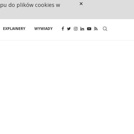
×
ępu do plików cookies w
CO TRZECIĄ ZŁOTÓWKĘ Z EMER
EXPLAINERY
WYWIADY