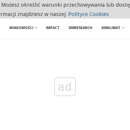
. Możesz określić warunki przechowywania lub dost
 PRZEMYSŁ. NA LIŚCIE SĄ DWA PODMIOTY Z POLSKI
ormacji znajdziesz w naszej:
Polityce Cookies
WIADOMOŚCI
IMPACT
300RESEARCH
300KLIMAT
ad