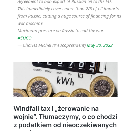
Agreement to ban export of Russian oil to the EU.
This immediately covers more than 2/3 of oil imports
from Russia, cutting a huge source of financing for its
war machine.
Maximum pressure on Russia to end the war.
#EUCO
— Charles Michel (@eucopresident)
May 30, 2022