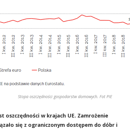
Stopa oszczędności gospodarstw domowych. Fot PIE
 oszczędności w krajach UE. Zamrożenie
ązało się z ograniczonym dostępem do dóbr i