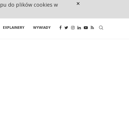
×
ępu do plików cookies w
CO TRZECIĄ ZŁOTÓWKĘ Z EMER
EXPLAINERY
WYWIADY