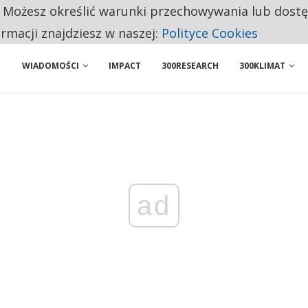
. Możesz określić warunki przechowywania lub dost
 PRZEMYSŁ. NA LIŚCIE SĄ DWA PODMIOTY Z POLSKI
ormacji znajdziesz w naszej:
Polityce Cookies
WIADOMOŚCI
IMPACT
300RESEARCH
300KLIMAT
ad