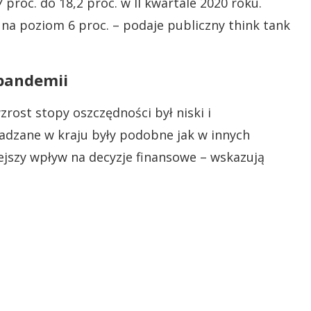
proc. do 18,2 proc. w II kwartale 2020 roku.
 na poziom 6 proc. – podaje publiczny think tank
 pandemii
rost stopy oszczędności był niski i
adzane w kraju były podobne jak w innych
ejszy wpływ na decyzje finansowe – wskazują