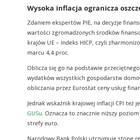
Wysoka inflacja ogranicza oszcz
Zdaniem ekspertów PIE, na decyzje finans
wartości zgromadzonych środków finansowy
krajów UE – indeks HICP, czyli zharmoni
marcu 4,4 proc.
Oblicza się go na podstawie przeciętnego
wydatków wszystkich gospodarstw domow
obliczania przez Eurostat ceny usług fina
Jednak wskaźnik krajowej inflacji CPI też j
GUSu
. Oznacza to znacznie niższy poziom
strefy euro.
Narodowy Bank Polski utrzymuje stopę ref