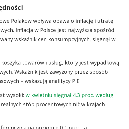
ędności
owe Polaków wpływa obawa o inflację i utratę
ch. Inflacja w Polsce jest najwyższa spośród
zowany wskaźnik cen konsumpcyjnych, sięgnął w
 koszyka towarów i usług, który jest wypadkową
ych. Wskaźnik jest zawyżony przez sposób
nsowych – wskazują analitycy PIE.
est wysoki:
w kwietniu sięgnął 4,3 proc. według
 realnych stóp procentowych niż w krajach
erencyjną na poziomie 0,1 proc., a