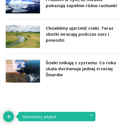
pokazują zupełnie różne rachunki
Chcieliśmy ujarzmić rzeki. Teraz
skutki wracają podczas susz i
powodzi
Ścieki znikają z systemu. Co roku
skala dorównuje jednej trzeciej
Śniardw
x
Skomentuj artykuł