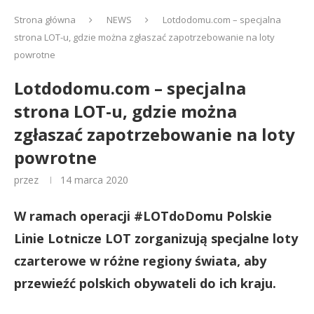
Strona główna
NEWS
Lotdodomu.com – specjalna
strona LOT-u, gdzie można zgłaszać zapotrzebowanie na loty
powrotne
Lotdodomu.com – specjalna
strona LOT-u, gdzie można
zgłaszać zapotrzebowanie na loty
powrotne
przez
14 marca 2020
W ramach operacji #LOTdoDomu Polskie
Linie Lotnicze LOT zorganizują specjalne loty
czarterowe w różne regiony świata, aby
przewieźć polskich obywateli do ich kraju.