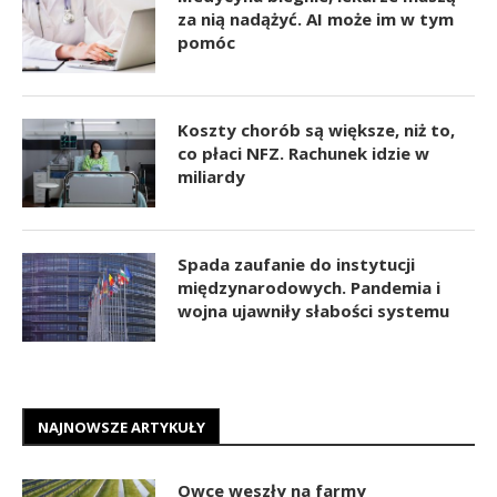
za nią nadążyć. AI może im w tym
pomóc
Koszty chorób są większe, niż to,
co płaci NFZ. Rachunek idzie w
miliardy
Spada zaufanie do instytucji
międzynarodowych. Pandemia i
wojna ujawniły słabości systemu
NAJNOWSZE ARTYKUŁY
Owce weszły na farmy