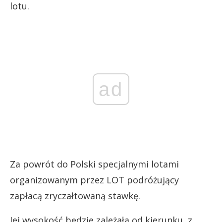
lotu.
ad
Za powrót do Polski specjalnymi lotami
organizowanym przez LOT podróżujący
zapłacą zryczałtowaną stawkę.
Jej wysokość będzie zależała od kierunku, z